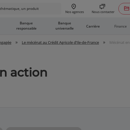
hématique, un produit
Nous contacter
Nos agences
Banque
Banque
Finance
Carrière
responsable
universelle
»
»
engagée
Le mécénat au Crédit Agricole d’Ile-de-France
Mécénat en
n action