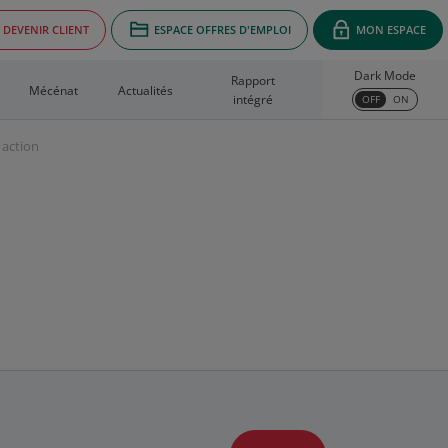
DEVENIR CLIENT
ESPACE OFFRES D'EMPLOI
MON ESPACE
Dark Mode
Rapport
Mécénat
Actualités
intégré
OFF
ON
 action