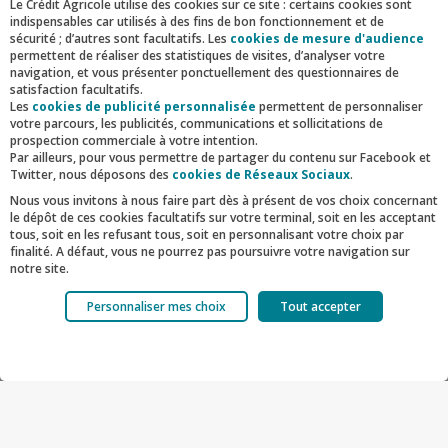
Le Crédit Agricole utilise des cookies sur ce site : certains cookies sont
de notre fonds de dotation
indispensables car utilisés à des fins de bon fonctionnement et de
sécurité ; d’autres sont facultatifs. Les
cookies de mesure d'audience
Mécénat
permettent de réaliser des statistiques de visites, d’analyser votre
navigation, et vous présenter ponctuellement des questionnaires de
Découvrir
satisfaction facultatifs.
Les
cookies de publicité personnalisée
permettent de personnaliser
votre parcours, les publicités, communications et sollicitations de
prospection commerciale à votre intention.
Par ailleurs, pour vous permettre de partager du contenu sur Facebook et
Twitter, nous déposons des
cookies de Réseaux Sociaux
.
Nous vous invitons à nous faire part dès à présent de vos choix concernant
le dépôt de ces cookies facultatifs sur votre terminal, soit en les acceptant
tous, soit en les refusant tous, soit en personnalisant votre choix par
finalité. A défaut, vous ne pourrez pas poursuivre votre navigation sur
notre site.
Votre choix est libre et peut être modifié à tout moment, en cliquant sur le
Personnaliser mes choix
Tout accepter
lien "Cookies", en bas de page.
D'autres articles
Pour en savoir plus sur les responsables de traitement et les finalités,
cliquez sur "Personnaliser mes choix".
Facebook
Twitter
Linkedin
Mail