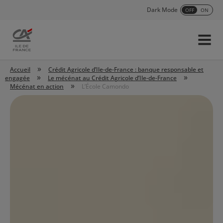
Dark Mode
OFF
ON
Menu
Accueil
»
Accueil
Crédit Agricole d’Ile-de-France : banque responsable et
»
»
engagée
Le mécénat au Crédit Agricole d’Ile-de-France
»
Mécénat en action
L’École Camondo