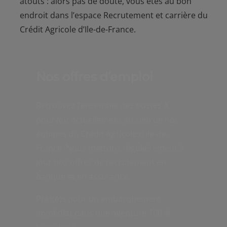
atouts : alors pas de doute, vous êtes au bon
endroit dans l’espace Recrutement et carrière du
Crédit Agricole d’Ile-de-France.
Nos offres d’emploi
Retrouvez l’ensemble des postes à
pourvoir actuellement au sein de nos
équipes du Crédit Agricole d’Ile-de-
France. Nous mettons régulièrement à
jour nos offres de recrutement en
banque et en assurance.
Prêt(e)s pour un embarquement
immédiat dans une aventure 100 %