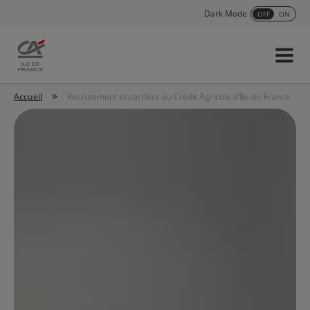
Dark Mode
OFF
ON
Menu
Accueil
»
Accueil
Recrutement et carrière au Crédit Agricole d’Ile-de-France