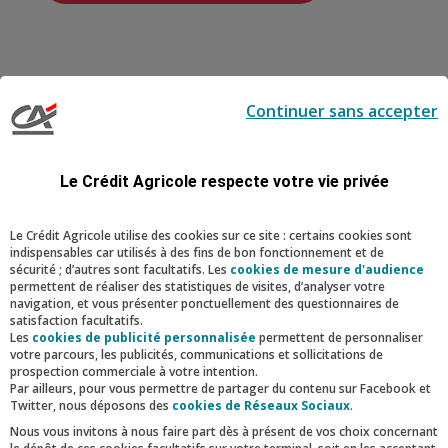
Notre politique de
Continuer sans accepter
recrutement engagée pour la
diversité
Le Crédit Agricole respecte votre vie privée
Au Crédit Agricole d’Ile-de-France, nous sommes
Le Crédit Agricole utilise des cookies sur ce site : certains cookies sont
indispensables car utilisés à des fins de bon fonctionnement et de
fiers de notre rôle d’employeur responsable.
sécurité ; d’autres sont facultatifs. Les
cookies de mesure d'audience
Nous croyons fermement à la force de la mixité,
permettent de réaliser des statistiques de visites, d’analyser votre
navigation, et vous présenter ponctuellement des questionnaires de
de la diversité et de l’inclusion. Nous nous
satisfaction facultatifs.
Les
cookies de publicité personnalisée
permettent de personnaliser
engageons à offrir à chaque collaborateur un
votre parcours, les publicités, communications et sollicitations de
environnement de travail bienveillant et
prospection commerciale à votre intention.
Par ailleurs, pour vous permettre de partager du contenu sur Facebook et
stimulant.
Twitter, nous déposons des
cookies de Réseaux Sociaux
.
Nous vous invitons à nous faire part dès à présent de vos choix concernant
Par ailleurs, nous nous engageons en faveur du