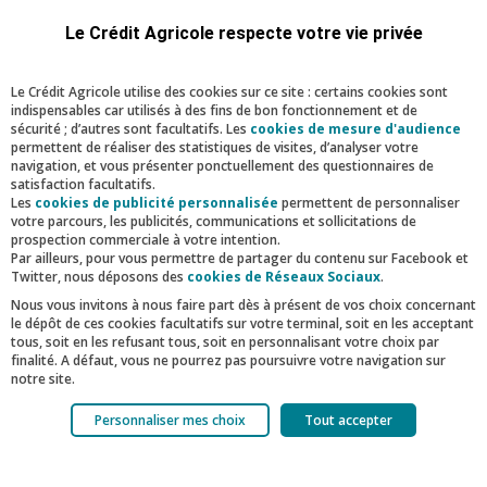
Le Crédit Agricole respecte votre vie privée
Le Crédit Agricole utilise des cookies sur ce site : certains cookies sont
indispensables car utilisés à des fins de bon fonctionnement et de
D'autres articles
sécurité ; d’autres sont facultatifs. Les
cookies de mesure d'audience
permettent de réaliser des statistiques de visites, d’analyser votre
navigation, et vous présenter ponctuellement des questionnaires de
satisfaction facultatifs.
Les
cookies de publicité personnalisée
permettent de personnaliser
votre parcours, les publicités, communications et sollicitations de
prospection commerciale à votre intention.
Par ailleurs, pour vous permettre de partager du contenu sur Facebook et
Twitter, nous déposons des
cookies de Réseaux Sociaux
.
Nous vous invitons à nous faire part dès à présent de vos choix concernant
le dépôt de ces cookies facultatifs sur votre terminal, soit en les acceptant
Mécénat Jeunes Talents & Patrimoine
tous, soit en les refusant tous, soit en personnalisant votre choix par
finalité. A défaut, vous ne pourrez pas poursuivre votre navigation sur
notre site.
L’art au service du soin
Votre choix est libre et peut être modifié à tout moment, en cliquant sur le
Personnaliser mes choix
Tout accepter
lien "Cookies", en bas de page.
Selon une revue publiée dans PLOS One (2025),
regroupant 68 études et plus de 6 000
Pour en savoir plus sur les responsables de traitement et les finalités,
cliquez sur "Personnaliser mes choix".
participants, les œuvres d’art dans les hôpitaux
Facebook
Twitter
Linkedin
Mail