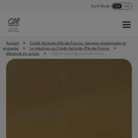
Dark Mode
OFF
ON
Menu
Accueil
»
Accueil
Crédit Agricole d’Ile-de-France : banque responsable et
»
»
engagée
Le mécénat au Crédit Agricole d’Ile-de-France
»
Mécénat en action
L’Eglise de Longuesse-en-Vexin