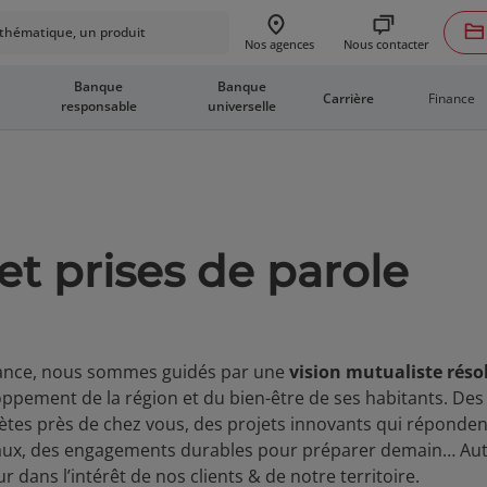
hématique, un produit
Nous contacter
Nos agences
Banque
Banque
Finance
Carrière
responsable
universelle
et prises de parole
-France, nous sommes guidés par une
vision mutualiste rés
oppement de la région et du bien-être de ses habitants. Des
crètes près de chez vous, des projets innovants qui réponde
aux, des engagements durables pour préparer demain… Aut
ur dans l’intérêt de nos clients & de notre territoire.