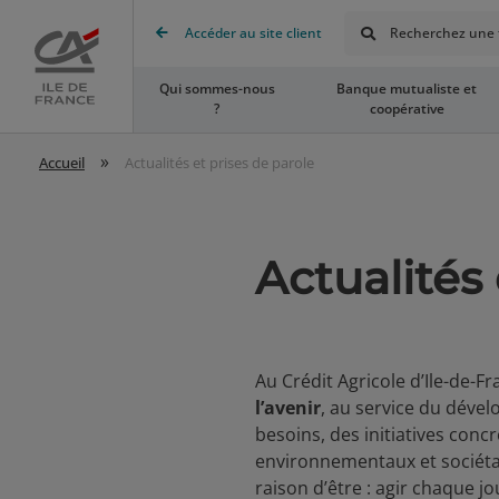
Rechercher
Accéder au site client
Recherchez une t
Accueil
Qui sommes-nous
Banque mutualiste et
?
coopérative
»
Accueil
Actualités et prises de parole
Actualités 
Au Crédit Agricole d’Ile-de
l’avenir
, au service du dével
besoins, des initiatives con
environnementaux et sociét
raison d’être : agir chaque jo