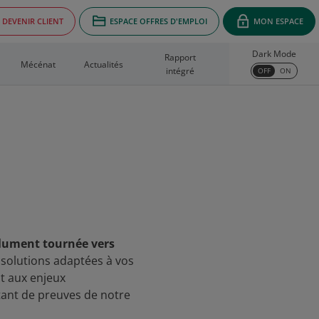
DEVENIR CLIENT
ESPACE OFFRES D'EMPLOI
MON ESPACE
Dark Mode
Rapport
Mécénat
Actualités
intégré
OFF
ON
olument tournée vers
 solutions adaptées à vos
nt aux enjeux
ant de preuves de notre