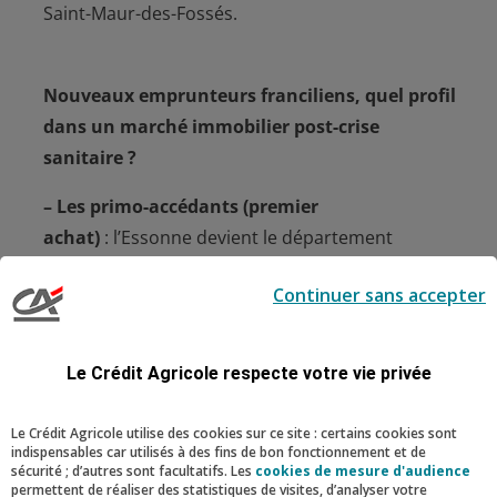
Saint-Maur-des-Fossés.
Nouveaux emprunteurs franciliens, quel profil
dans un marché immobilier post-crise
sanitaire ?
– Les primo-accédants (premier
achat)
:
l’Essonne devient le département
francilien le plus prisé, les Hauts-de-Seine restent
Continuer sans accepter
attractives.
Ils sont âgés en moyenne de 34 ans et
empruntent 280 913€ (-4,5% comparé au premier
Le Crédit Agricole respecte votre vie privée
semestre 2020) sur une durée de 268 mois. Côté
montant moyen du projet alloué, la dynamique
Le Crédit Agricole utilise des cookies sur ce site : certains cookies sont
indispensables car utilisés à des fins de bon fonctionnement et de
se poursuit et atteint 362 682€ soit une
sécurité ; d’autres sont facultatifs. Les
cookies de mesure d'audience
augmentation de 1,9% sur la même période.
permettent de réaliser des statistiques de visites, d’analyser votre