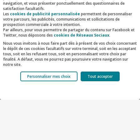
navigation, et vous présenter ponctuellement des questionnaires de
Ils sont de moins en moins nombreux et
satisfaction facultatifs.
deviennent minoritaires, ils représentent
Les
cookies de publicité personnalisée
permettent de personnaliser
votre parcours, les publicités, communications et sollicitations de
désormais 46% des emprunteurs. Ils achètent
prospection commerciale à votre intention.
Par ailleurs, pour vous permettre de partager du contenu sur Facebook et
principalement dans l’ancien.
Twitter, nous déposons des
cookies de Réseaux Sociaux
.
Seulement 12% d’entre eux font le pari d’investir
Nous vous invitons à nous faire part dès à présent de vos choix concernant
le dépôt de ces cookies facultatifs sur votre terminal, soit en les acceptant
dans Paris intra-muros, chiffre qui continuent de
tous, soit en les refusant tous, soit en personnalisant votre choix par
baisser depuis plusieurs semestres.
finalité. A défaut, vous ne pourrez pas poursuivre votre navigation sur
notre site.
– Les secundo-accédants (achat-revente)
:
des
Votre choix est libre et peut être modifié à tout moment, en cliquant sur le
Personnaliser mes choix
Tout accepter
lien "Cookies", en bas de page.
projets de plus en plus importants notamment
Pour en savoir plus sur les responsables de traitement et les finalités,
en grande couronne.
cliquez sur "Personnaliser mes choix".
Facebook
Twitter
Linkedin
Mail
Ils sont âgés en moyenne de 42 ans et
empruntent en moyenne 546 112€ (+4,9%) sur
209 mois. L’accélération du montant moyen du
projet constatée sur les dernières semestres
reste toujours aussi forte avec une hausse de