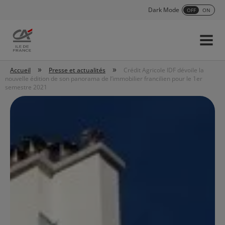
Dark Mode
OFF
ON
Menu
Accueil
»
»
Accueil
Presse et actualités
Crédit Agricole IDF dévoile la
nouvelle édition de son panorama de l’immobilier francilien pour le 1er
semestre 2021