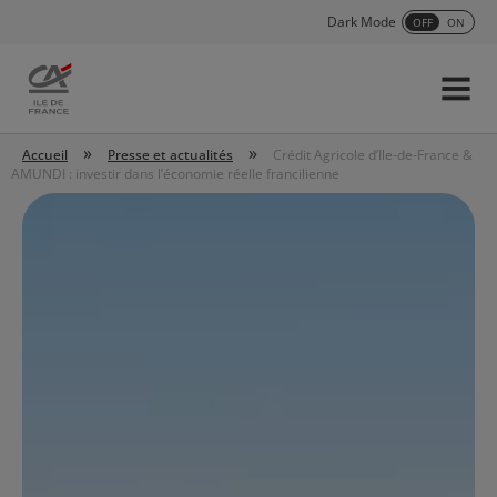
Dark Mode
OFF
ON
Menu
Accueil
»
»
Accueil
Presse et actualités
Crédit Agricole d’Ile-de-France &
AMUNDI : investir dans l’économie réelle francilienne