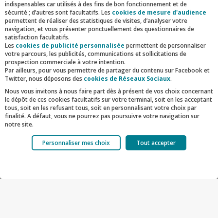
indispensables car utilisés à des fins de bon fonctionnement et de
sécurité ; d’autres sont facultatifs. Les
cookies de mesure d'audience
portefeuilles tout en visant des
permettent de réaliser des statistiques de visites, d’analyser votre
navigation, et vous présenter ponctuellement des questionnaires de
performances intéressantes et
satisfaction facultatifs.
décorrélées des marchés financiers
Les
cookies de publicité personnalisée
permettent de personnaliser
votre parcours, les publicités, communications et sollicitations de
publics (2).
prospection commerciale à votre intention.
Par ailleurs, pour vous permettre de partager du contenu sur Facebook et
Twitter, nous déposons des
cookies de Réseaux Sociaux
.
Benoît Tassou
Nous vous invitons à nous faire part dès à présent de vos choix concernant
Directeur du Pôle Réseaux Partenaires
le dépôt de ces cookies facultatifs sur votre terminal, soit en les acceptant
d'Amundi
tous, soit en les refusant tous, soit en personnalisant votre choix par
finalité. A défaut, vous ne pourrez pas poursuivre votre navigation sur
notre site.
Votre choix est libre et peut être modifié à tout moment, en cliquant sur le
Personnaliser mes choix
Tout accepter
lien "Cookies", en bas de page.
Pour en savoir plus sur les responsables de traitement et les finalités,
(1) Les performances passées ne présagent pas
cliquez sur "Personnaliser mes choix".
Facebook
Twitter
Linkedin
Mail
des performances futures. Les investissements
sont exposés à des risques de perte en capital et
de liquidité.
(2) Détails disponibles dans la brochure du fonds