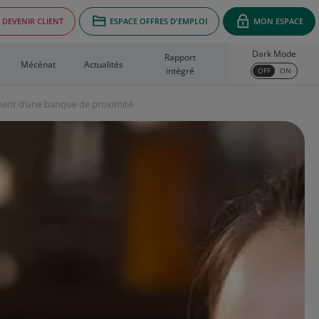
DEVENIR CLIENT
ESPACE OFFRES D'EMPLOI
MON ESPACE
Dark Mode
Rapport
Mécénat
Actualités
intégré
OFF
ON
ment d’une banque de proximité