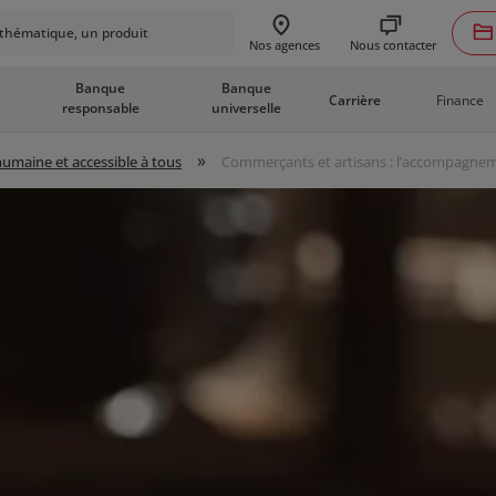
hématique, un produit
Nous contacter
Nos agences
Banque
Banque
Finance
Carrière
responsable
universelle
»
 humaine et accessible à tous
Commerçants et artisans : l’accompagne