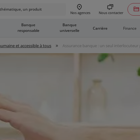
hématique, un produit
Nous contacter
Nos agences
Banque
Banque
Finance
Carrière
responsable
universelle
»
 humaine et accessible à tous
Assurance banque : un seul interlocuteur 