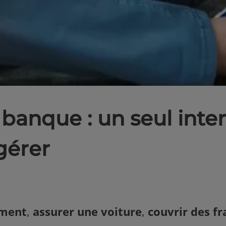
banque : un seul inte
gérer
ement
,
assurer une voiture
,
couvrir des fr