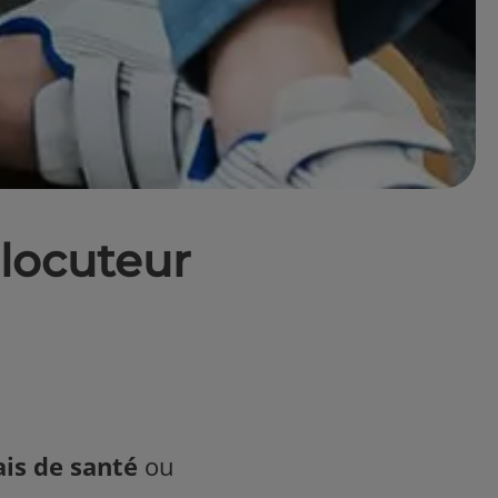
rlocuteur
ais de santé
ou