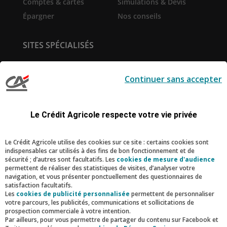
Comptes & cartes
Simulations & Devis
Épargner
Nos conseils
SITES SPÉCIALISÉS
Service de
Prêt immobilier en ligne
télésurveillance
Continuer sans accepter
Pro-Expert Immo
la-Suite
Création d'entreprise
Le Sport Ecole de la Vie
Le Crédit Agricole respecte votre vie privée
RESTONS CONNECTÉS
Le Crédit Agricole utilise des cookies sur ce site : certains cookies sont
indispensables car utilisés à des fins de bon fonctionnement et de
Facebook
Instagram
Linkedin
Youtube
sécurité ; d’autres sont facultatifs. Les
cookies de mesure d'audience
permettent de réaliser des statistiques de visites, d’analyser votre
navigation, et vous présenter ponctuellement des questionnaires de
satisfaction facultatifs.
Nous contacter
Les
cookies de publicité personnalisée
permettent de personnaliser
votre parcours, les publicités, communications et sollicitations de
prospection commerciale à votre intention.
Par ailleurs, pour vous permettre de partager du contenu sur Facebook et