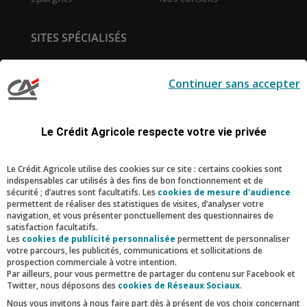
SITES SPÉCIALISÉS
Service de
Prêt immobilier en ligne
télésurveillance
Continuer sans accepter
Pro-Expert Immo
la-Suite
Création d'entreprise
Le Sport Ecole de la Vie
Le Crédit Agricole respecte votre vie privée
RESTONS CONNECTÉS
Le Crédit Agricole utilise des cookies sur ce site : certains cookies sont
indispensables car utilisés à des fins de bon fonctionnement et de
Facebook
Instagram
Linkedin
Youtube
sécurité ; d’autres sont facultatifs. Les
cookies de mesure d'audience
permettent de réaliser des statistiques de visites, d’analyser votre
navigation, et vous présenter ponctuellement des questionnaires de
satisfaction facultatifs.
Nous contacter
Les
cookies de publicité personnalisée
permettent de personnaliser
votre parcours, les publicités, communications et sollicitations de
prospection commerciale à votre intention.
Par ailleurs, pour vous permettre de partager du contenu sur Facebook et
Twitter, nous déposons des
cookies de Réseaux Sociaux
.
MENTIONS LÉGALES
POLITIQUE DE PROTECTION DES DONNÉES DU SITE
Nous vous invitons à nous faire part dès à présent de vos choix concernant