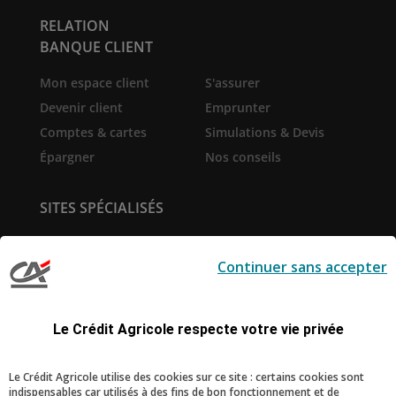
RELATION
BANQUE CLIENT
Mon espace client
S'assurer
Devenir client
Emprunter
Comptes & cartes
Simulations & Devis
Épargner
Nos conseils
SITES SPÉCIALISÉS
Service de
Prêt immobilier en ligne
télésurveillance
Continuer sans accepter
Pro-Expert Immo
la-Suite
Création d'entreprise
Le Sport Ecole de la Vie
Le Crédit Agricole respecte votre vie privée
RESTONS CONNECTÉS
Le Crédit Agricole utilise des cookies sur ce site : certains cookies sont
indispensables car utilisés à des fins de bon fonctionnement et de