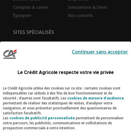
Comptes & cartes
Simulations & Devis
Épargner
Nos conseils
SITES SPÉCIALISÉS
Service de
Prêt immobilier en ligne
télésurveillance
Continuer sans accepter
Pro-Expert Immo
la-Suite
Création d'entreprise
Le Sport Ecole de la Vie
Le Crédit Agricole respecte votre vie privée
RESTONS CONNECTÉS
Le Crédit Agricole utilise des cookies sur ce site : certains cookies sont
indispensables car utilisés à des fins de bon fonctionnement et de
Facebook
Instagram
Linkedin
Youtube
sécurité ; d’autres sont facultatifs. Les
cookies de mesure d'audience
permettent de réaliser des statistiques de visites, d’analyser votre
navigation, et vous présenter ponctuellement des questionnaires de
satisfaction facultatifs.
Nous contacter
Les
cookies de publicité personnalisée
permettent de personnaliser
votre parcours, les publicités, communications et sollicitations de
prospection commerciale à votre intention.