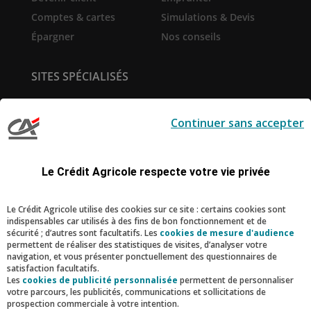
Comptes & cartes
Simulations & Devis
Épargner
Nos conseils
SITES SPÉCIALISÉS
Service de
Prêt immobilier en ligne
télésurveillance
Continuer sans accepter
Pro-Expert Immo
la-Suite
Création d'entreprise
Le Sport Ecole de la Vie
Le Crédit Agricole respecte votre vie privée
RESTONS CONNECTÉS
Le Crédit Agricole utilise des cookies sur ce site : certains cookies sont
indispensables car utilisés à des fins de bon fonctionnement et de
Facebook
Instagram
Linkedin
Youtube
sécurité ; d’autres sont facultatifs. Les
cookies de mesure d'audience
permettent de réaliser des statistiques de visites, d’analyser votre
navigation, et vous présenter ponctuellement des questionnaires de
satisfaction facultatifs.
Nous contacter
Les
cookies de publicité personnalisée
permettent de personnaliser
votre parcours, les publicités, communications et sollicitations de
prospection commerciale à votre intention.