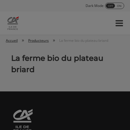
Dark Mode
OFF
ON
Menu
Accueil
»
»
Accueil
Producteurs
La ferme bio du plateau briard
La ferme bio du plateau
briard