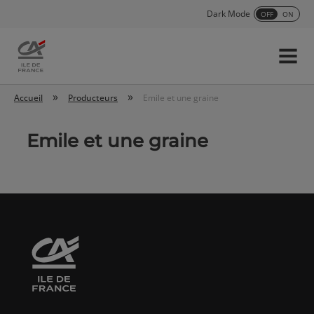
Dark Mode
OFF
ON
Menu
Accueil
»
»
Accueil
Producteurs
Emile et une graine
Emile et une graine