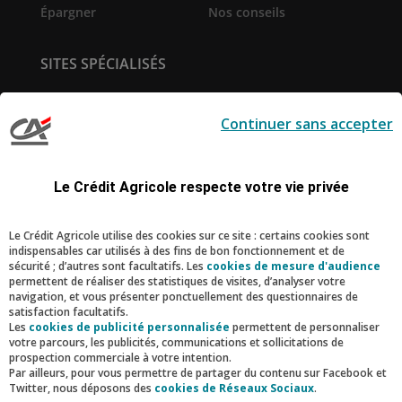
Épargner
Nos conseils
SITES SPÉCIALISÉS
Service de
Prêt immobilier en ligne
télésurveillance
Continuer sans accepter
Pro-Expert Immo
la-Suite
Création d'entreprise
Le Sport Ecole de la Vie
Le Crédit Agricole respecte votre vie privée
RESTONS CONNECTÉS
Le Crédit Agricole utilise des cookies sur ce site : certains cookies sont
indispensables car utilisés à des fins de bon fonctionnement et de
Facebook
Instagram
Linkedin
Youtube
sécurité ; d’autres sont facultatifs. Les
cookies de mesure d'audience
permettent de réaliser des statistiques de visites, d’analyser votre
navigation, et vous présenter ponctuellement des questionnaires de
satisfaction facultatifs.
Nous contacter
Les
cookies de publicité personnalisée
permettent de personnaliser
votre parcours, les publicités, communications et sollicitations de
prospection commerciale à votre intention.
Par ailleurs, pour vous permettre de partager du contenu sur Facebook et
Twitter, nous déposons des
cookies de Réseaux Sociaux
.
MENTIONS LÉGALES