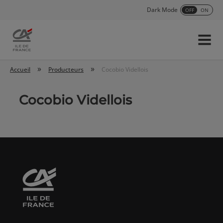
Dark Mode
OFF
ON
Menu
Accueil
»
»
Accueil
Producteurs
Cocobio Videllois
Cocobio Videllois