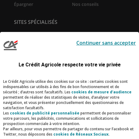
Épargner
Nos conseils
SITES SPÉCIALISÉS
Service de
Prêt immobilier en ligne
télésurveillance
Continuer sans accepter
Pro-Expert Immo
la-Suite
Création d'entreprise
Le Sport Ecole de la Vie
Le Crédit Agricole respecte votre vie privée
RESTONS CONNECTÉS
Le Crédit Agricole utilise des cookies sur ce site : certains cookies sont
indispensables car utilisés à des fins de bon fonctionnement et de
Facebook
Instagram
Linkedin
Youtube
sécurité ; d’autres sont facultatifs. Les
cookies de mesure d'audience
permettent de réaliser des statistiques de visites, d’analyser votre
navigation, et vous présenter ponctuellement des questionnaires de
satisfaction facultatifs.
Nous contacter
Les
cookies de publicité personnalisée
permettent de personnaliser
votre parcours, les publicités, communications et sollicitations de
prospection commerciale à votre intention.
Par ailleurs, pour vous permettre de partager du contenu sur Facebook et
Twitter, nous déposons des
cookies de Réseaux Sociaux
.
MENTIONS LÉGALES