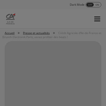
Dark Mode
OFF
ON
Menu
Accueil
»
»
Accueil
Presse et actualités
Crédit Agricole d’Ile-de-France et
Brunch Electronik Paris, venez profiter des beats !