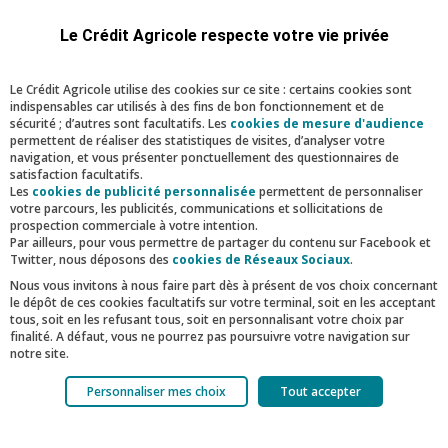
Salon de l’Agriculture 2026
Le Crédit Agricole respecte votre vie privée
Pour faire découvrir l’agriculture aux plus jeunes
et à ses clients, le Crédit Agricole d’Ile-de-France
Le Crédit Agricole utilise des cookies sur ce site : certains cookies sont
a relancé son opération #OnAtous1CôtéAgri avec
indispensables car utilisés à des fins de bon fonctionnement et de
l'invitation de 1 500 enfants et 1 500 clients
sécurité ; d’autres sont facultatifs. Les
cookies de mesure d'audience
sociétaires au Salon International de l’Agriculture
permettent de réaliser des statistiques de visites, d’analyser votre
navigation, et vous présenter ponctuellement des questionnaires de
(SIA).
satisfaction facultatifs.
Les
cookies de publicité personnalisée
permettent de personnaliser
En savoir plus
votre parcours, les publicités, communications et sollicitations de
prospection commerciale à votre intention.
Par ailleurs, pour vous permettre de partager du contenu sur Facebook et
Twitter, nous déposons des
cookies de Réseaux Sociaux
.
Nous vous invitons à nous faire part dès à présent de vos choix concernant
le dépôt de ces cookies facultatifs sur votre terminal, soit en les acceptant
tous, soit en les refusant tous, soit en personnalisant votre choix par
finalité. A défaut, vous ne pourrez pas poursuivre votre navigation sur
notre site.
Votre choix est libre et peut être modifié à tout moment, en cliquant sur le
Personnaliser mes choix
Tout accepter
lien "Cookies", en bas de page.
Pour en savoir plus sur les responsables de traitement et les finalités,
cliquez sur "Personnaliser mes choix".
Facebook
Twitter
Linkedin
Mail