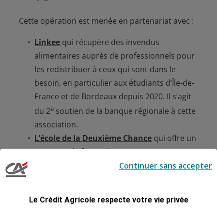
Cette opération est menée en partenariat avec :
Linkee
qui récupère des invendus
alimentaires auprès de professionnels pour
les redistribuer à ceux qui sont dans le
besoin, en particulier aux étudiants d’Île-de-
France et de Bordeaux depuis 2020. Il s’agit
e
du 2
soutien de la banque régionale à cette
association.
L’école de la Deuxième Chance
qui offre un
parcours de formation et
d’accompagnement individualisé pour les
Continuer sans accepter
jeunes sans qualification, ou titulaires d’un
BEP, CAP, Bac ou équivalent, éloignés de
Le Crédit Agricole respecte votre vie privée
l’emploi, souhaitant accéder à un emploi ou