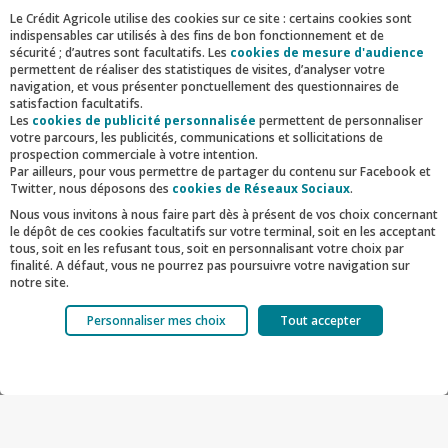
une formation.
Le Crédit Agricole utilise des cookies sur ce site : certains cookies sont
indispensables car utilisés à des fins de bon fonctionnement et de
sécurité ; d’autres sont facultatifs. Les
cookies de mesure d'audience
permettent de réaliser des statistiques de visites, d’analyser votre
navigation, et vous présenter ponctuellement des questionnaires de
satisfaction facultatifs.
Les jeunes et le Crédit Agricole
Les
cookies de publicité personnalisée
permettent de personnaliser
votre parcours, les publicités, communications et sollicitations de
d’Ile-de-France : un
prospection commerciale à votre intention.
Par ailleurs, pour vous permettre de partager du contenu sur Facebook et
engagement sur le long terme
Twitter, nous déposons des
cookies de Réseaux Sociaux
.
Nous vous invitons à nous faire part dès à présent de vos choix concernant
le dépôt de ces cookies facultatifs sur votre terminal, soit en les acceptant
tous, soit en les refusant tous, soit en personnalisant votre choix par
Cette action menée par le Crédit Agricole d’Ile-de-
finalité. A défaut, vous ne pourrez pas poursuivre votre navigation sur
France s’inscrit dans une démarche globale de
notre site.
soutien aux jeunes : des solutions bancaires
Votre choix est libre et peut être modifié à tout moment, en cliquant sur le
Personnaliser mes choix
Tout accepter
lien "Cookies", en bas de page.
adaptées aux étudiants, la plateforme
Globe
Pour en savoir plus sur les responsables de traitement et les finalités,
Trotter Place
qui fourmille de bons plans, un
cliquez sur "Personnaliser mes choix".
Facebook
Twitter
Linkedin
Mail
accompagnement à l’entrée dans la vie active
grâce à la plateforme
Jeunes d’Avenirs