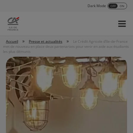
Dark Mode
OFF
ON
Menu
Accueil
»
»
Accueil
Presse et actualités
Le Crédit Agricole d’Ile-de-France
met de nouveau en place deux partenariats pour venir en aide aux étudiants
les plus démunis