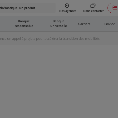
hématique, un produit
Nous contacter
Nos agences
Banque
Banque
Finance
Carrière
responsable
universelle
lance un appel à projets pour accélérer la transition des mobilités