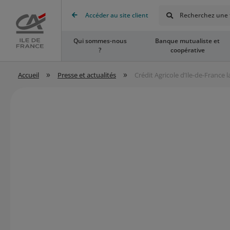
Rechercher
Accéder au site client
Recherchez une t
Accueil
Qui sommes-nous
Banque mutualiste et
?
coopérative
»
»
Accueil
Presse et actualités
Crédit Agricole d’Ile-de-France 