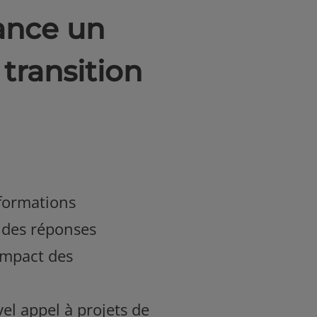
lance un
 transition
sformations
t des réponses
impact des
el appel à projets de