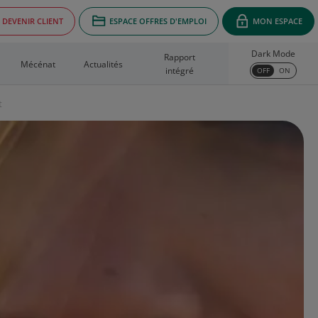
DEVENIR CLIENT
ESPACE OFFRES D'EMPLOI
MON ESPACE
Dark Mode
Rapport
Mécénat
Actualités
intégré
OFF
ON
t