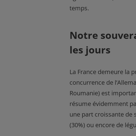
temps.
Notre souvera
les jours
La France demeure la pr
concurrence de l’Allemag
Roumanie) est importan
résume évidemment pas à
une part croissante de s
(30%) ou encore de lég