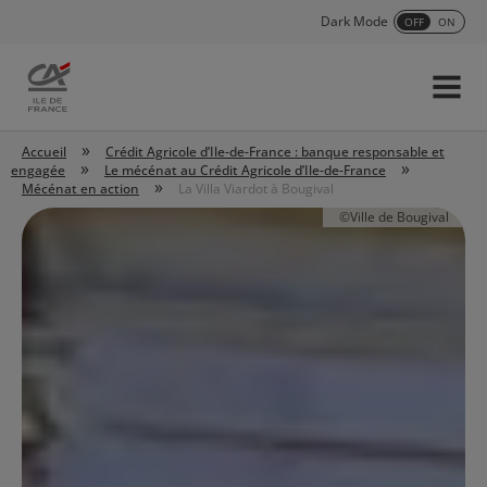
Dark Mode
OFF
ON
Menu
Accueil
»
Accueil
Crédit Agricole d’Ile-de-France : banque responsable et
»
»
engagée
Le mécénat au Crédit Agricole d’Ile-de-France
»
Mécénat en action
La Villa Viardot à Bougival
©Ville de Bougival