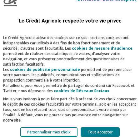
Le Crédit Agricole respecte votre vie privée
Le Crédit Agricole utilise des cookies sur ce site : certains cookies sont
indispensables car utilisés à des fins de bon fonctionnement et de
sécurité ; d’autres sont facultatifs. Les
cookies de mesure d'audience
permettent de réaliser des statistiques de visites, d’analyser votre
navigation, et vous présenter ponctuellement des questionnaires de
satisfaction facultatifs.
Les
cookies de publicité personnalisée
permettent de personnaliser
votre parcours, les publicités, communications et sollicitations de
prospection commerciale à votre intention.
Par ailleurs, pour vous permettre de partager du contenu sur Facebook et
Les décors restaurés
Twitter, nous déposons des
cookies de Réseaux Sociaux
.
Nous vous invitons à nous faire part dès à présent de vos choix concernant
le dépôt de ces cookies facultatifs sur votre terminal, soit en les acceptant
1
2
3
4
5
tous, soit en les refusant tous, soit en personnalisant votre choix par
finalité. A défaut, vous ne pourrez pas poursuivre votre navigation sur
notre site.
► Découvrez la richesse du
Votre choix est libre et peut être modifié à tout moment, en cliquant sur le
patrimoine de Bougival sur le site du
Personnaliser mes choix
Tout accepter
lien "Cookies", en bas de page.