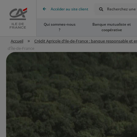
Rechercher
Accéder au site client
Recherchez une t
Accueil
Qui sommes-nous
Banque mutualiste et
?
coopérative
»
Accueil
Crédit Agricole d’Ile-de-France : banque responsable et 
d’Île-de-France