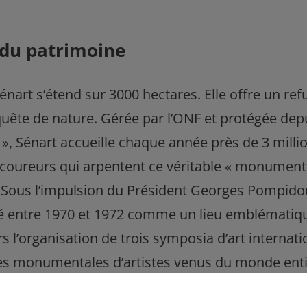
 du patrimoine
énart s’étend sur 3000 hectares. Elle offre un re
uête de nature. Gérée par l’ONF et protégée depu
 », Sénart accueille chaque année près de 3 millio
 coureurs qui arpentent ce véritable « monument »
 Sous l’impulsion du Président Georges Pompidou,
mé entre 1970 et 1972 comme un lieu emblématiqu
 l’organisation de trois symposia d’art internation
es monumentales d’artistes venus du monde entie
onstitue un élément précieux du patrimoine cultu