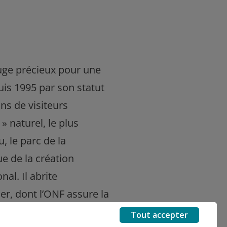
fuge précieux pour une
is 1995 par son statut
ns de visiteurs
 naturel, le plus
 le parc de la
e de la création
al. Il abrite
r, dont l’ONF assure la
rel local.
Tout accepter