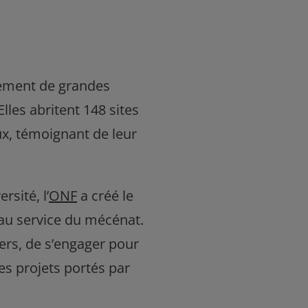
llement de grandes
es abritent 148 sites
ux, témoignant de leur
rsité, l’
ONF
a créé le
 au service du mécénat.
liers, de s’engager pour
es projets portés par