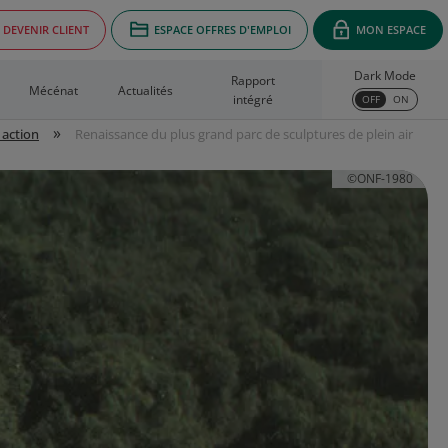
DEVENIR CLIENT
ESPACE OFFRES D'EMPLOI
MON ESPACE
Dark Mode
Rapport
Mécénat
Actualités
intégré
OFF
ON
»
 action
Renaissance du plus grand parc de sculptures de plein air
©ONF-1980