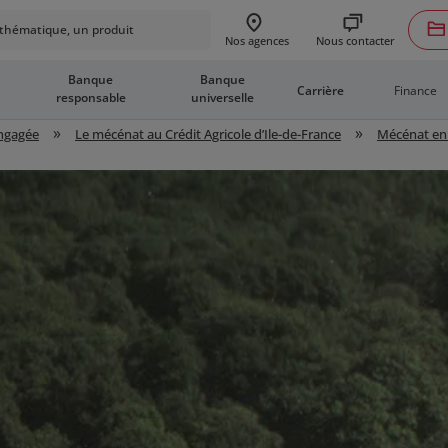
hématique, un produit
Nous contacter
Nos agences
Banque
Banque
Finance
Carrière
responsable
universelle
»
»
engagée
Le mécénat au Crédit Agricole d’Ile-de-France
Mécénat en