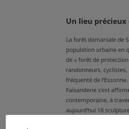
Un lieu précieux
La forêt domaniale de S
population urbaine en q
de « forêt de protection
randonneurs, cyclistes,
fréquenté de l’Essonne.
Faisanderie s’est affir
contemporaine, à travers
aujourd’hui 18 sculptur
conservation. Le parc c