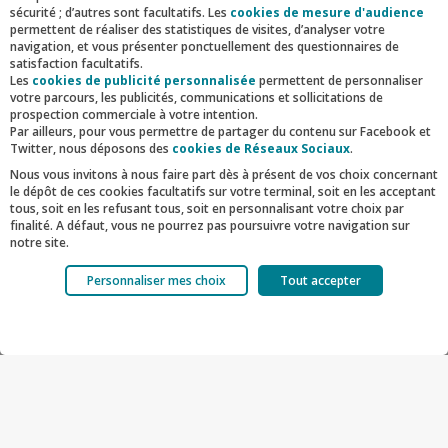
sécurité ; d’autres sont facultatifs. Les
cookies de mesure d'audience
permettent de réaliser des statistiques de visites, d’analyser votre
navigation, et vous présenter ponctuellement des questionnaires de
satisfaction facultatifs.
Les
cookies de publicité personnalisée
permettent de personnaliser
votre parcours, les publicités, communications et sollicitations de
prospection commerciale à votre intention.
Par ailleurs, pour vous permettre de partager du contenu sur Facebook et
©MNHN
Twitter, nous déposons des
cookies de Réseaux Sociaux
.
Découvrez le Muséum
Nous vous invitons à nous faire part dès à présent de vos choix concernant
le dépôt de ces cookies facultatifs sur votre terminal, soit en les acceptant
national d'Histoire naturelle
tous, soit en les refusant tous, soit en personnalisant votre choix par
finalité. A défaut, vous ne pourrez pas poursuivre votre navigation sur
notre site.
EN SAVOIR PLUS
Votre choix est libre et peut être modifié à tout moment, en cliquant sur le
Personnaliser mes choix
Tout accepter
lien "Cookies", en bas de page.
Pour en savoir plus sur les responsables de traitement et les finalités,
cliquez sur "Personnaliser mes choix".
Facebook
Twitter
Linkedin
Mail