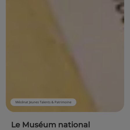
Mécénat Jeunes Talents & Patrimoine
Le Muséum national