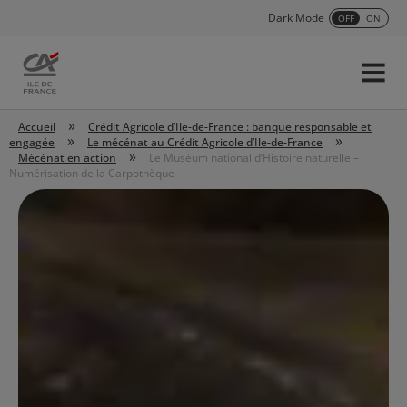
Dark Mode
OFF
ON
Menu
Accueil
»
Accueil
Crédit Agricole d’Ile-de-France : banque responsable et
»
»
engagée
Le mécénat au Crédit Agricole d’Ile-de-France
»
Mécénat en action
Le Muséum national d’Histoire naturelle –
Numérisation de la Carpothèque