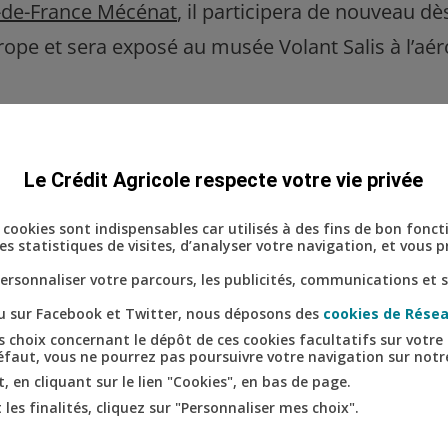
le-de-France Mécénat
, il participera de nouveau d
rope et sera exposé au musée Volant Salis à l’a
Le Crédit Agricole respecte votre vie privée
ins cookies sont indispensables car utilisés à des fins de bon fonc
s statistiques de visites, d’analyser votre navigation, et vous
rsonnaliser votre parcours, les publicités, communications et s
nu sur Facebook et Twitter, nous déposons des
cookies de Résea
 choix concernant le dépôt de ces cookies facultatifs sur votre 
défaut, vous ne pourrez pas poursuivre votre navigation sur notre
 en cliquant sur le lien "Cookies", en bas de page.
les finalités, cliquez sur "Personnaliser mes choix".