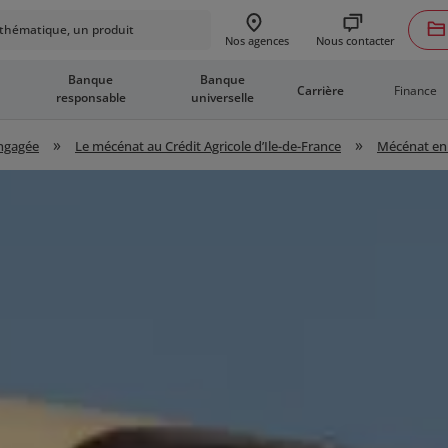
hématique, un produit
Nous contacter
Nos agences
Banque
Banque
Finance
Carrière
responsable
universelle
»
»
engagée
Le mécénat au Crédit Agricole d’Ile-de-France
Mécénat en