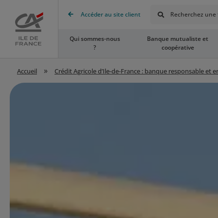
Rechercher
Accéder au site client
Recherchez une t
Accueil
Qui sommes-nous
Banque mutualiste et
?
coopérative
»
Accueil
Crédit Agricole d’Ile-de-France : banque responsable et 