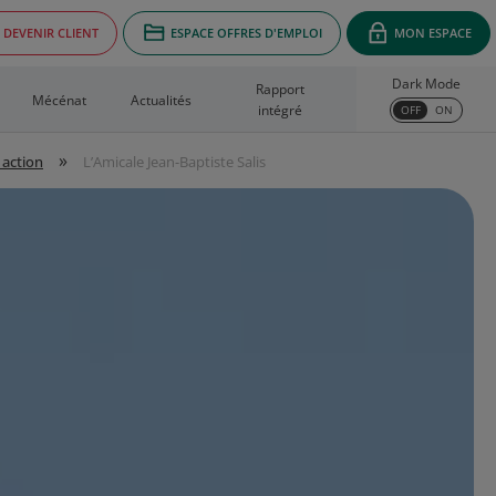
DEVENIR CLIENT
ESPACE OFFRES D'EMPLOI
MON ESPACE
Dark Mode
Rapport
Mécénat
Actualités
intégré
OFF
ON
»
 action
L’Amicale Jean-Baptiste Salis