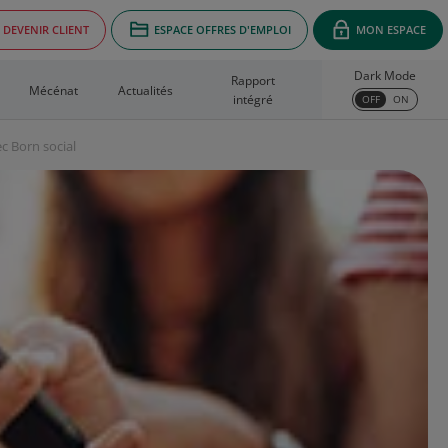
DEVENIR CLIENT
ESPACE OFFRES D'EMPLOI
MON ESPACE
Dark Mode
Rapport
Mécénat
Actualités
intégré
OFF
ON
c Born social