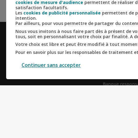
cookies de mesure d'audience
permettent de réaliser de
satisfaction facultatifs.
Les
cookies de publicité personnalisée
permettent de pe
intention.
Par ailleurs, pour vous permettre de partager du conte
Nous vous invitons à nous faire part dès à présent de vos
tous, soit en personnalisant votre choix par finalité. A 
LE CRÉDIT AG
Votre choix est libre et peut être modifié à tout moment,
D'ILE-DE-FRA
Pour en savoir plus sur les responsables de traitement et 
Qui sommes-no
Continuer sans accepter
Banque mutualis
coopérative
Banque respons
Banque universe
Actualités
Derniers résultat
Informations ré
Recrutement et 
Trouver une cais