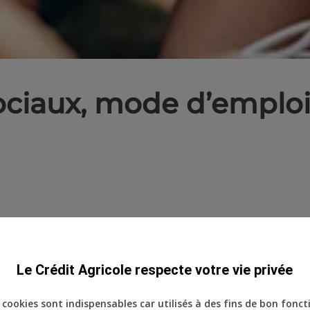
ociaux, mode d’emploi
pprendre aux 9-15 ans à reconnaître les fak
arcèlement et aux risques d’addiction. Une in
Le Crédit Agricole respecte votre vie privée
 notre Caisse locale d’Ezanville.
ins cookies sont indispensables car utilisés à des fins de bon fonc