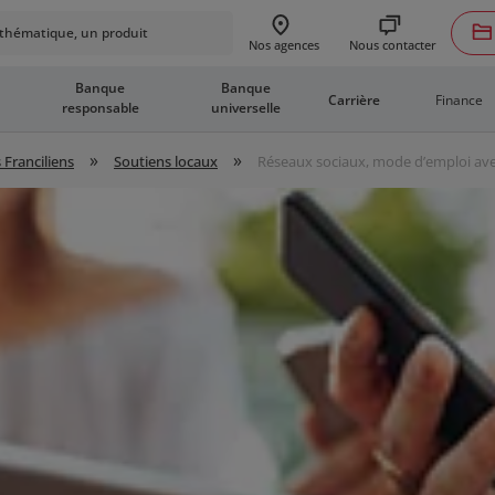
hématique, un produit
Nous contacter
Nos agences
Banque
Banque
Finance
Carrière
responsable
universelle
»
»
 Franciliens
Soutiens locaux
Réseaux sociaux, mode d’emploi ave