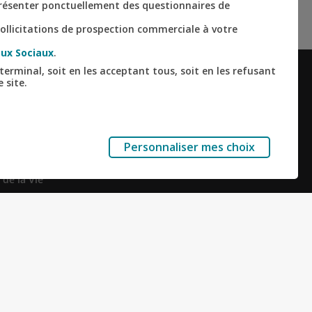
 présenter ponctuellement des questionnaires de
ollicitations de prospection commerciale à votre
ux Sociaux
.
terminal, soit en les acceptant tous, soit en les refusant
 site.
ALISÉS
RESTONS CONNECTÉS
Facebook
Instagram
Linkedin
Youtube
r en ligne
mmo
Personnaliser mes choix
reprise
Nous contacter
 de la Vie
ésurveillance