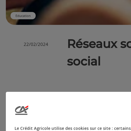
Education
Réseaux s
22/02/2024
social
Ce projet propose d’a
sensibiliser au cyberh
publique que soutient
Le Crédit Agricole utilise des cookies sur ce site : certa