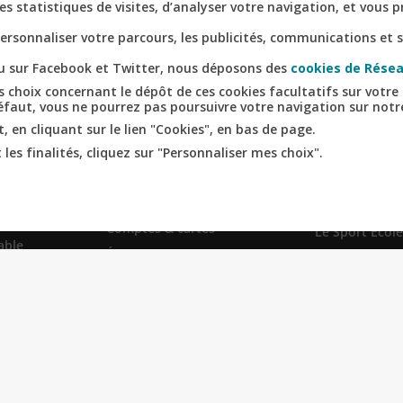
s statistiques de visites, d’analyser votre navigation, et vous
rsonnaliser votre parcours, les publicités, communications et s
nu sur Facebook et Twitter, nous déposons des
cookies de Résea
 choix concernant le dépôt de ces cookies facultatifs sur votre 
défaut, vous ne pourrez pas poursuivre votre navigation sur notre
RICOLE
RELATION
SITES SPÉCI
 en cliquant sur le lien "Cookies", en bas de page.
NCE
BANQUE CLIENT
les finalités, cliquez sur "Personnaliser mes choix".
Prêt immobilie
us
Mon espace client
Pro-Expert I
te et
Devenir client
Création d'ent
Comptes & cartes
Le Sport Ecole
able
Épargner
Service de tél
lle
S'assurer
la-Suite
Emprunter
s financiers
Simulations & Devis
glementées
Nos conseils
Carrière
se locale