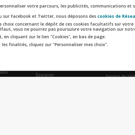
rsonnaliser votre parcours, les publicités, communications et s
nu sur Facebook et Twitter, nous déposons des
cookies de Résea
 choix concernant le dépôt de ces cookies facultatifs sur votre 
défaut, vous ne pourrez pas poursuivre votre navigation sur notre
RICOLE
RELATION
SITES SPÉCI
 en cliquant sur le lien "Cookies", en bas de page.
NCE
BANQUE CLIENT
Prêt immobilie
les finalités, cliquez sur "Personnaliser mes choix".
us
Mon espace client
Pro-Expert I
te et
Devenir client
Création d'ent
Comptes & cartes
Le Sport Ecole
able
Épargner
Service de tél
lle
S'assurer
la-Suite
Emprunter
s financiers
Simulations & Devis
glementées
Nos conseils
Carrière
se locale