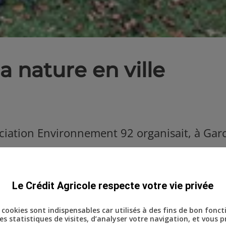
a nature en ville
ciation Environnement 92 organisait, à Garc
t « Planter des Arbres en Ville ». Avec le so
int-Cloud, les bénévoles ont pu planter 10 
Le Crédit Agricole respecte votre vie privée
ité de vie des citadins !
ins cookies sont indispensables car utilisés à des fins de bon fonc
s statistiques de visites, d’analyser votre navigation, et vous