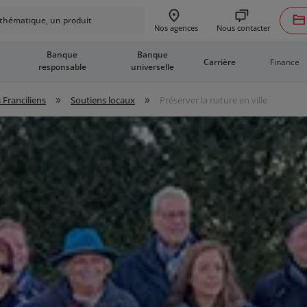
hématique, un produit
Nous contacter
Nos agences
Banque
Banque
Finance
Carrière
responsable
universelle
»
»
 Franciliens
Soutiens locaux
Préserver la nature en ville