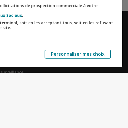
ollicitations de prospection commerciale à votre
ux Sociaux
.
terminal, soit en les acceptant tous, soit en les refusant
 site.
ALISÉS
RESTONS CONNECTÉS
Facebook
Instagram
Linkedin
Youtube
r en ligne
mmo
Personnaliser mes choix
reprise
Nous contacter
 de la Vie
ésurveillance