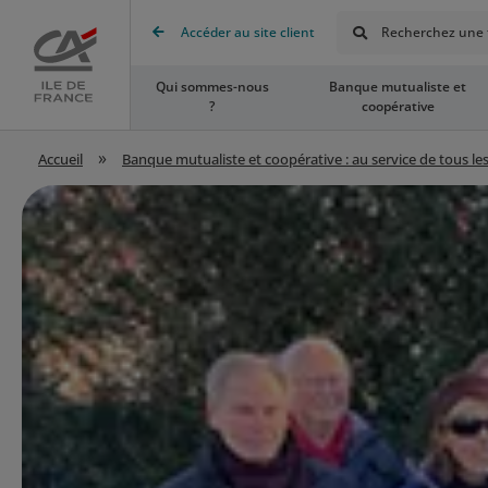
Rechercher
Accéder au site client
Recherchez une t
Accueil
Qui sommes-nous
Banque mutualiste et
?
coopérative
»
Accueil
Banque mutualiste et coopérative : au service de tous les