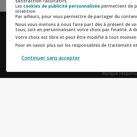
satisfaction facultatifs.
Les
cookies de publicité personnalisée
permettent de pe
intention.
Par ailleurs, pour vous permettre de partager du conte
Nous vous invitons à nous faire part dès à présent de vos
tous, soit en personnalisant votre choix par finalité. A 
LE CRÉDIT AG
Votre choix est libre et peut être modifié à tout moment,
D'ILE-DE-FRA
Pour en savoir plus sur les responsables de traitement et 
Qui sommes-no
Continuer sans accepter
Banque mutualis
coopérative
Banque respons
Banque universe
Actualités
Derniers résultat
Informations ré
Recrutement et 
Trouver une cais
Mécénat