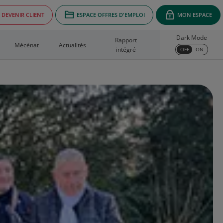
DEVENIR CLIENT
ESPACE OFFRES D'EMPLOI
MON ESPACE
Dark Mode
Rapport
Mécénat
Actualités
intégré
OFF
ON