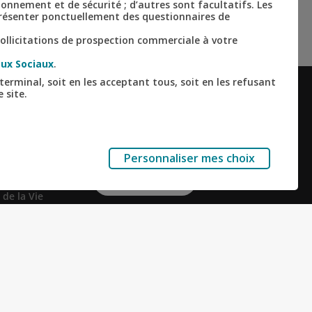
tionnement et de sécurité ; d’autres sont facultatifs. Les
 présenter ponctuellement des questionnaires de
ollicitations de prospection commerciale à votre
ux Sociaux
.
terminal, soit en les acceptant tous, soit en les refusant
 site.
ALISÉS
RESTONS CONNECTÉS
Facebook
Instagram
Linkedin
Youtube
r en ligne
mmo
Personnaliser mes choix
reprise
Nous contacter
 de la Vie
ésurveillance