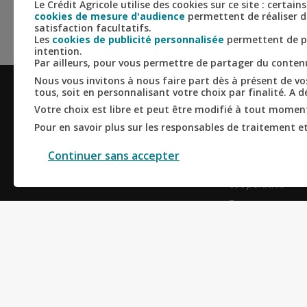
Le Crédit Agricole utilise des cookies sur ce site : certa
cookies de mesure d'audience
permettent de réaliser de
satisfaction facultatifs.
Les
cookies de publicité personnalisée
permettent de pe
intention.
Par ailleurs, pour vous permettre de partager du conte
Nous vous invitons à nous faire part dès à présent de vos
tous, soit en personnalisant votre choix par finalité. A 
LE CRÉDIT AG
Votre choix est libre et peut être modifié à tout moment,
D'ILE-DE-FRA
Pour en savoir plus sur les responsables de traitement et 
Qui sommes-no
Continuer sans accepter
Banque mutualis
coopérative
Banque respons
Banque universe
Actualités
Derniers résultat
Informations ré
Recrutement et 