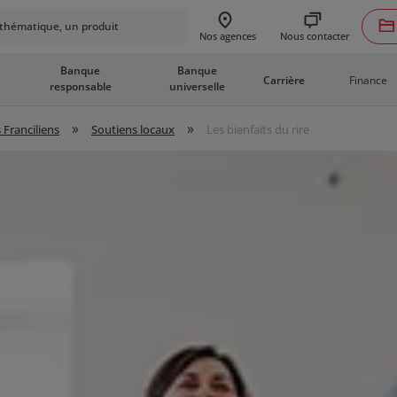
hématique, un produit
Nous contacter
Nos agences
Banque
Banque
Finance
Carrière
responsable
universelle
»
»
 Franciliens
Soutiens locaux
Les bienfaits du rire