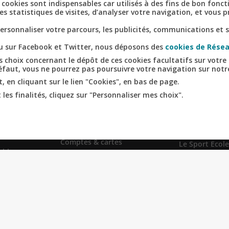
ins cookies sont indispensables car utilisés à des fins de bon fonc
s statistiques de visites, d’analyser votre navigation, et vous
rsonnaliser votre parcours, les publicités, communications et s
nu sur Facebook et Twitter, nous déposons des
cookies de Résea
 choix concernant le dépôt de ces cookies facultatifs sur votre 
défaut, vous ne pourrez pas poursuivre votre navigation sur notre
RICOLE
RELATION
SITES SPÉCI
 en cliquant sur le lien "Cookies", en bas de page.
NCE
BANQUE CLIENT
les finalités, cliquez sur "Personnaliser mes choix".
Prêt immobilie
us
Mon espace client
Pro-Expert I
te et
Devenir client
Création d'ent
Comptes & cartes
Le Sport Ecole
able
Épargner
Service de tél
lle
S'assurer
la-Suite
Emprunter
s financiers
Simulations & Devis
glementées
Nos conseils
Carrière