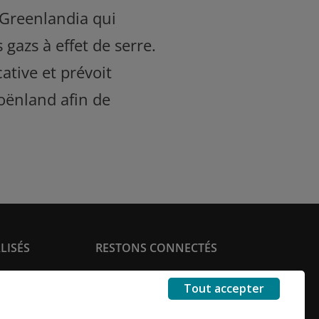
 Greenlandia qui
gazs à effet de serre.
ative et prévoit
oënland afin de
ALISÉS
RESTONS CONNECTÉS
Facebook
Instagram
Linkedin
Youtube
r en ligne
Tout accepter
mmo
reprise