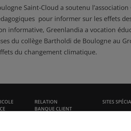
oulogne Saint-Cloud a soutenu l’association
dagogiques pour informer sur les effets des 
on informative, Greenlandia a vocation éduc
ses du collège Bartholdi de Boulogne au Gr
effets du changement climatique.
RICOLE
RELATION
SITES SPÉCI
NCE
BANQUE CLIENT
Prêt immobilie
us
Mon espace client
Pro-Expert I
te et
Devenir client
Création d'ent