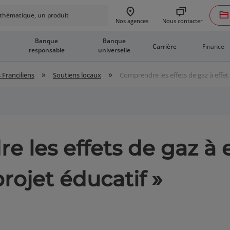
hématique, un produit
Nous contacter
Nos agences
Banque
Banque
Finance
Carrière
responsable
universelle
»
»
 Franciliens
Soutiens locaux
Comprendre les effets de gaz à effet 
 les effets de gaz à e
projet éducatif »