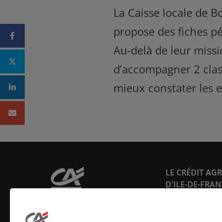
La Caisse locale de B
propose des fiches pé
Facebook
Au-delà de leur missi
Twitter
d’accompagner 2 clas
mieux constater les 
Linkedin
Mail
LE CRÉDIT AG
D'ILE-DE-FRA
Qui sommes-no
Banque mutualis