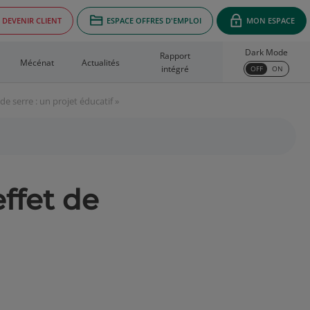
DEVENIR CLIENT
ESPACE OFFRES D'EMPLOI
MON ESPACE
Dark Mode
Rapport
Mécénat
Actualités
intégré
OFF
ON
de serre : un projet éducatif »
ffet de